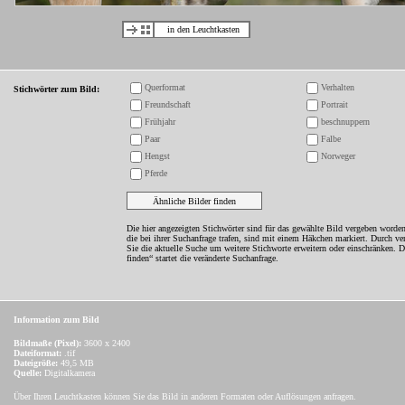
in den Leuchtkasten
Querformat
Verhalten
Stichwörter zum Bild:
Freundschaft
Portrait
Frühjahr
beschnuppern
Paar
Falbe
Hengst
Norweger
Pferde
Die hier angezeigten Stichwörter sind für das gewählte Bild vergeben worden
die bei ihrer Suchanfrage trafen, sind mit einem Häkchen markiert. Durch v
Sie die aktuelle Suche um weitere Stichworte erweitern oder einschränken. 
finden“ startet die veränderte Suchanfrage.
Information zum Bild
Bildmaße (Pixel):
3600 x 2400
Dateiformat:
.tif
Dateigröße:
49,5 MB
Quelle:
Digitalkamera
Über Ihren Leuchtkasten können Sie das Bild in anderen Formaten oder Auflösungen anfragen.