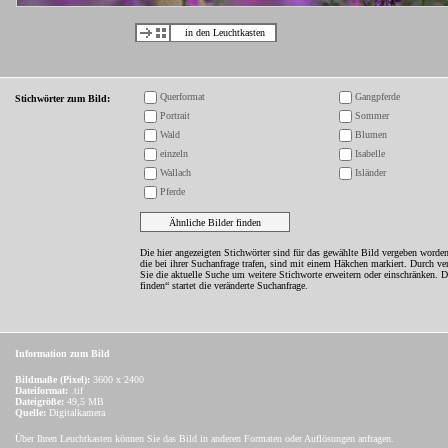
in den Leuchtkasten
Querformat
Gangpferde
Stichwörter zum Bild:
Portrait
Sommer
Wald
Blumen
einzeln
Isabelle
Wallach
Isländer
Pferde
Die hier angezeigten Stichwörter sind für das gewählte Bild vergeben worden
die bei ihrer Suchanfrage trafen, sind mit einem Häkchen markiert. Durch v
Sie die aktuelle Suche um weitere Stichworte erweitern oder einschränken. 
finden“ startet die veränderte Suchanfrage.
Information zum Bild
Bildmaße (Pixel):
3600 x 2400
Dateiformat:
.tif
Dateigröße:
49,5 MB
Quelle:
Digitalkamera
Über Ihren Leuchtkasten können Sie das Bild in anderen Formaten oder Auflösungen anfragen.