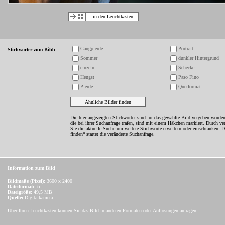
in den Leuchtkasten
Gangpferde
Portrait
Stichwörter zum Bild:
Sommer
dunkler Hintergrund
einzeln
Schecke
Hengst
Paso Fino
Pferde
Querformat
Die hier angezeigten Stichwörter sind für das gewählte Bild vergeben worden
die bei ihrer Suchanfrage trafen, sind mit einem Häkchen markiert. Durch v
Sie die aktuelle Suche um weitere Stichworte erweitern oder einschränken. 
finden“ startet die veränderte Suchanfrage.
Information zum Bild
Bildmaße (Pixel):
3600 x 2400
Dateiformat:
.tif
Dateigröße:
49,5 MB
Quelle:
Digitalkamera
Über Ihren Leuchtkasten können Sie das Bild in anderen Formaten oder Auflösungen anfragen.