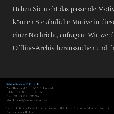
Haben Sie nicht das passende Motiv
können Sie ähnliche Motive in die
einer Nachricht, anfragen. Wir wer
Offline-Archiv heraussuchen und I
Sabine Stuewer TIERFOTO
Am Elfengrund 34, D-64297 Darmstadt
Telefon: +49 (0)6151 - 48156
Fax: +49 (0)6151 - 494215
Mail: kontakt@stuewer-tierfoto.de
Copyright für alle Bilder bei sabine stuewer TIERFOTO. Jede Verwendung der Fotos ist
genehmigungspflichtig.