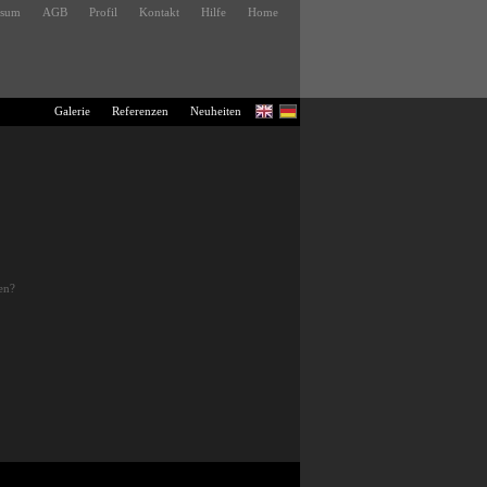
ssum
AGB
Profil
Kontakt
Hilfe
Home
Galerie
Referenzen
Neuheiten
en?