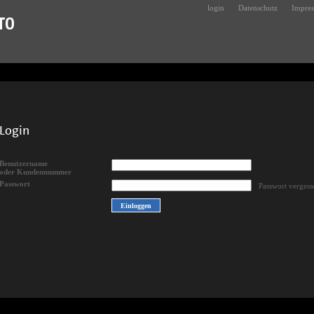
login
Datenschutz
Impre
Login
Benutzername
oder Kundennummer
Passwort
Passwort vergess