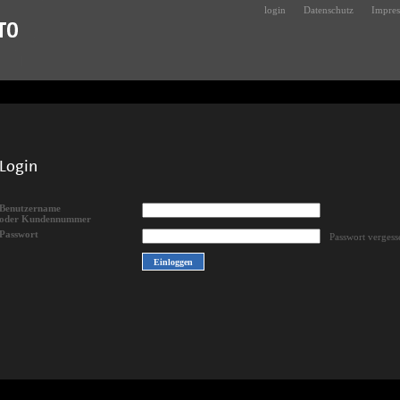
login
Datenschutz
Impre
Login
Benutzername
oder Kundennummer
Passwort
Passwort vergess