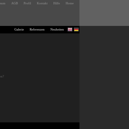
ssum
AGB
Profil
Kontakt
Hilfe
Home
Galerie
Referenzen
Neuheiten
en?