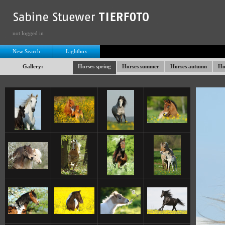
not logged in
New Search
Lightbox
Gallery:
Horses spring
Horses summer
Horses autumn
Ho