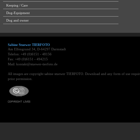
Keeping / Care
Dog-Equipment
Dog and owner
Sabine Stuewer TIERFOTO
Am Elfengrund 34, D-64297 Darmstadt
Telefon: +49 (0)6151 - 48156
Fax: +49 (0)6151 - 494215
Mail: kontakt@stuewer-tierfoto.de
All images are copyright sabine stuewer TIERFOTO. Download and any form of use requir
prior permission.