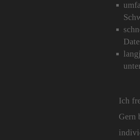
umfa
Schw
schn
Dat
lang
unte
Ich fr
Gern b
indiv