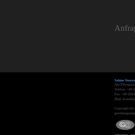
Anfra
Sabine Stue
Am Elfengrun
Telefon: +49 
Fax: +49 (0)6
Mail: kontakt@
Copyright für 
genehmigungsp