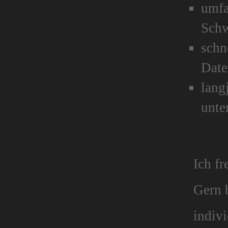
umfa
Schw
schn
Dat
lang
unte
Ich fr
Gern b
indiv