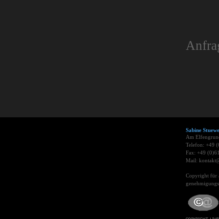
Anfra
Sabine Stue
Am Elfengrun
Telefon: +49 
Fax: +49 (0)6
Mail: kontakt@
Copyright für 
genehmigungsp