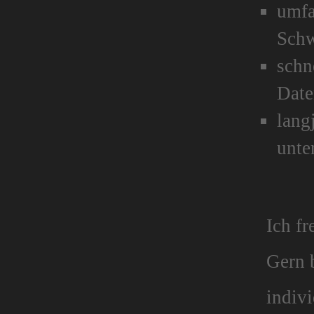
umfa
Schw
schn
Dat
lang
unte
Ich fr
Gern b
indiv