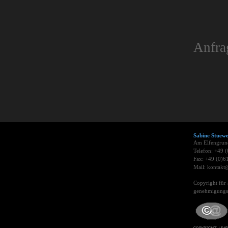
Anfra
Sabine Stue
Am Elfengrun
Telefon: +49 
Fax: +49 (0)6
Mail: kontakt@
Copyright für 
genehmigungsp