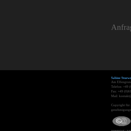
Anfra
Sabine Stue
Am Elfengrun
Telefon: +49 
Fax: +49 (0)6
Mail: kontakt@
Copyright für 
genehmigungsp