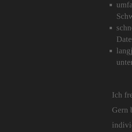
umfa
Schw
schn
Dat
lang
unte
Ich fr
Gern b
indiv