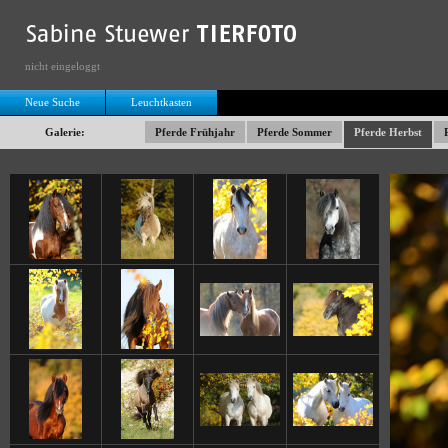
nicht eingeloggt
Neue Suche
Leuchtkasten
Galerie:
Pferde Frühjahr
Pferde Sommer
Pferde Herbst